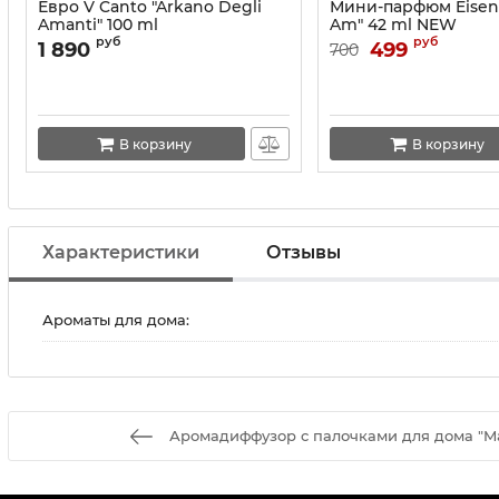
Евро V Canto "Arkano Degli
Мини-парфюм Eisenb
Amanti" 100 ml
Am" 42 ml NEW
руб
руб
1 890
499
700
В корзину
В корзину
Характеристики
Отзывы
Ароматы для дома:
Аромадиффузор с палочками для дома "M