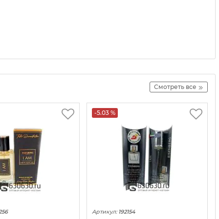
Смотреть все
-5.03 %
256
Артикул:
192154