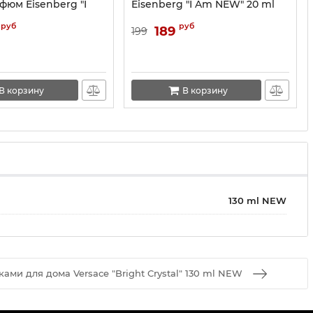
юм Eisenberg "I
Eisenberg "I Am NEW" 20 ml
l
руб
руб
189
199
В корзину
В корзину
130 ml NEW
ми для дома Versace "Bright Crystal" 130 ml NEW