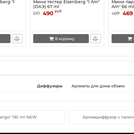
erg "I
Мини тестер Eisenberg "I Am"
Мини парф
(ОАЭ) 67 ml
Am" 66 m
руб
490
469
510
489
В корзину
Диффузоры
Ароматы для дома объем:
ango" 130 ml NEW
Аромадиффузор с палочка