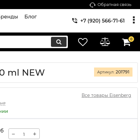
Обратная связь
Бренды
Блог
+7 (920) 566-71-61
0
30 ml NEW
201791
Артикул:
Все товары Eisenberg
зыв
ичии
уб
−
+