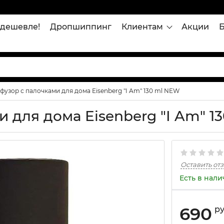
дешевле!
Дропшиппинг
Клиентам
Акции
узор с палочками для дома Eisenberg "I Am" 130 ml NEW
 для дома Eisenberg "I Am" 1
Оставить от
Есть в нал
690
р