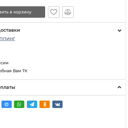
вить в корзину
доставки
ППИНГ
ссии
обная Вам ТК
оплаты