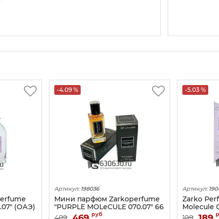
-4.09 %
-5.03 %
Артикул:
198036
Артикул:
190
Perfume
Мини парфюм Zarkoperfume
Zarko Рer
.07" (ОАЭ)
"PURPLE MOLeCULE 070.07" 66
Molecule 
ml
руб
469
189
489
199