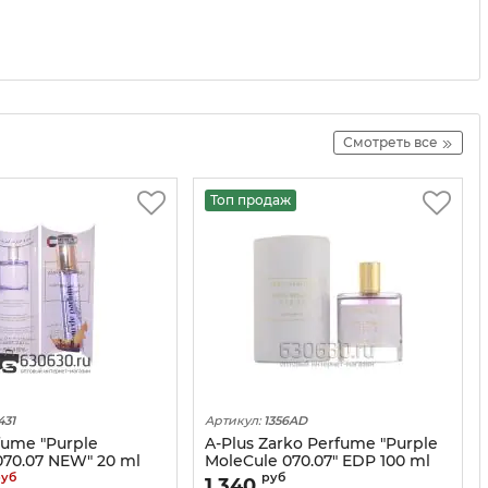
Смотреть все
Топ продаж
431
Артикул:
1356AD
fume "Purple
A-Plus Zarko Рerfume "Purple
070.07 NEW" 20 ml
MoleCule 070.07" EDP 100 ml
оптом
руб
руб
1 340