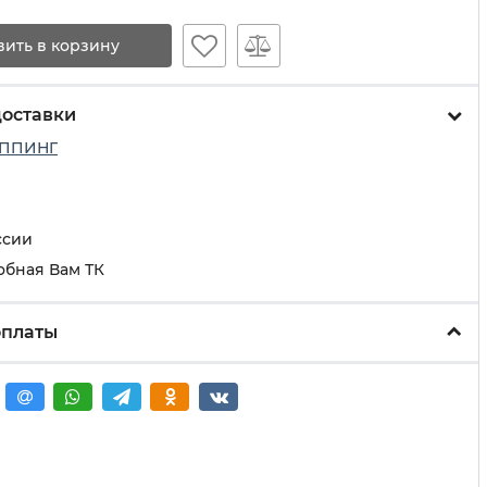
вить в корзину
доставки
ППИНГ
ссии
обная Вам ТК
оплаты