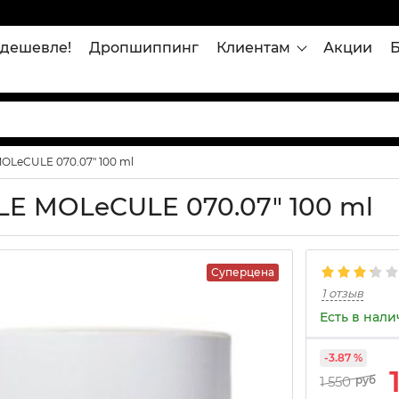
дешевле!
Дропшиппинг
Клиентам
Акции
OLeCULE 070.07" 100 ml
LE MOLeCULE 070.07" 100 ml
Суперцена
1 отзыв
Есть в нал
-3.87 %
1 550
руб