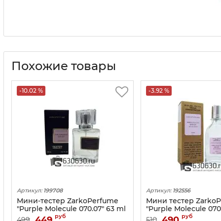
Похожие товары
-10.02 %
-3.92 %
Артикул:
199708
Артикул:
192556
Мини-тестер ZarkoPerfume
Мини тестер Zarko
"Purple Molecule 070.07" 63 ml
"Purple Molecule 070
67 ml
руб
руб
449
490
499
510