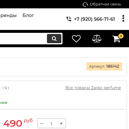
Обратная связь
Бренды
Блог
+7 (920) 566-71-61
0
186142
Артикул:
Все товары Zarko perfume
(
12
)
ичии
1 490
руб
−
+