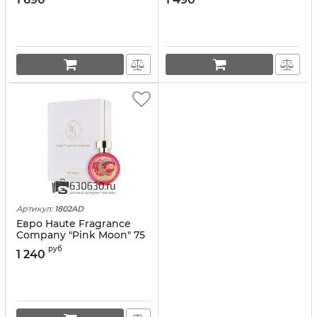
Артикул:
1802AD
Евро Haute Fragrance
Company "Pink Moon" 75
ml оптом
руб
1 240