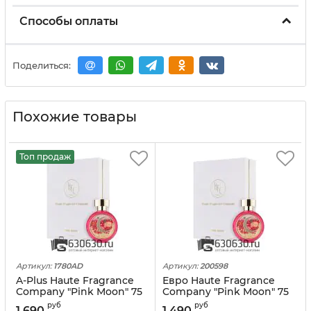
Способы оплаты
Поделиться:
Похожие товары
Топ продаж
Артикул:
1780AD
Артикул:
200598
A-Plus Haute Fragrance
Евро Haute Fragrance
Company "Pink Moon" 75
Company "Pink Moon" 75
ml оптом
ml
руб
руб
1 690
1 490