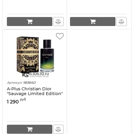
Артикул:
1808AD
A-Plus Christian Dior
"Sauvage Limited Edition"
Parfum 100 ml оптом
руб
1 290