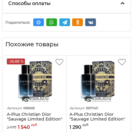
Способы оплаты
Поделиться:
Похожие товары
-26.88 %
Артикул:
198688
Артикул:
1807AD
A-Plus Christian Dior
A-Plus Christian Dior
"Sauvage Limited Edition"
"Sauvage Limited Edition"
EDP 100 ml
EDP 100 ml оптом
руб
руб
1 540
1 290
2 106