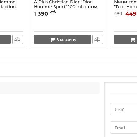
r Homme
A-Plus Christian Dior "Dior
Мини-тест
llection
Homme Sport" 100 ml оптом
"Dior Hom
руб
1 390
449
499
В корзину
Имя*
Email