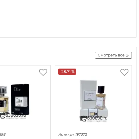
Смотреть все
-28.71 %
598
Артикул:
197372