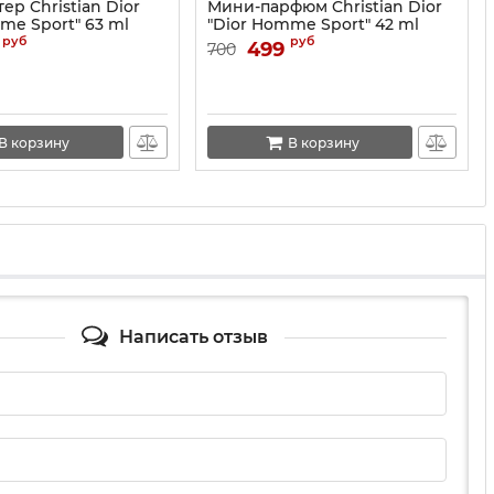
ер Christian Dior
Мини-парфюм Christian Dior
me Sport" 63 ml
"Dior Homme Sport" 42 ml
NEW
руб
руб
499
700
В корзину
В корзину
Написать отзыв