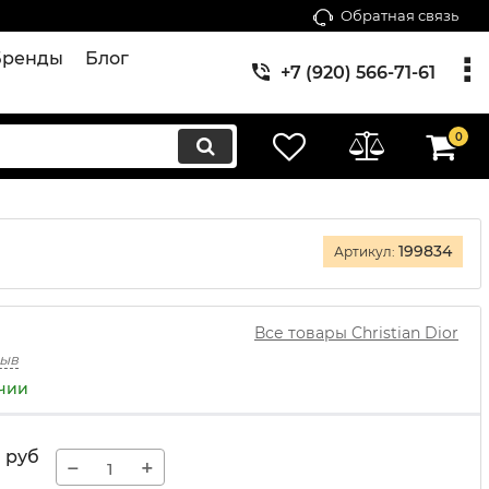
Обратная связь
Бренды
Блог
+7 (920) 566-71-61
0
199834
Артикул:
Все товары Christian Dior
зыв
ичии
руб
−
+