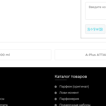
Введите к
2 + ? = 10
100 ml
A-Plus ATTAR
Каталог товаров
Парфюм (оригинал)
Лови момент
осы
Парфюмерия
плата
Подарочные наборы