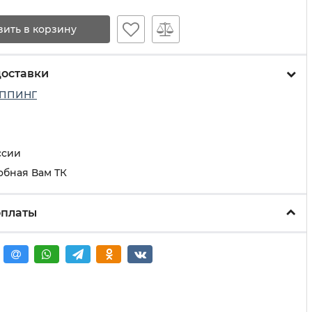
вить в корзину
доставки
ППИНГ
ссии
обная Вам ТК
оплаты