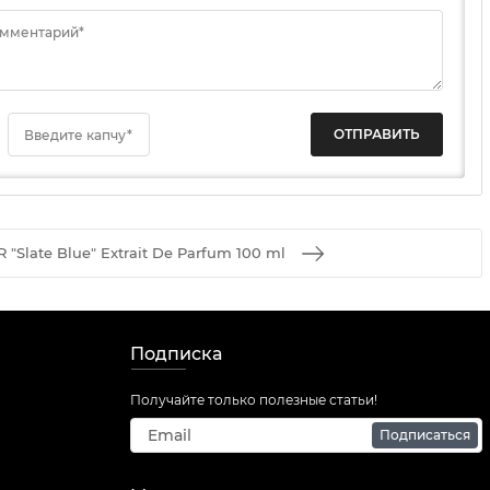
омментарий*
Введите капчу*
 "Slate Blue" Extrait De Parfum 100 ml
Подписка
Получайте только полезные статьи!
Подписаться