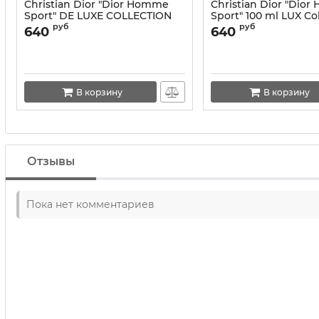
Christian Dior "Dior Homme
Christian Dior "Dio
Sport" DE LUXE COLLECTION
Sport" 100 ml LUX Co
55 ml
руб
руб
640
640
В корзину
В корзину
Отзывы
Пока нет комментариев