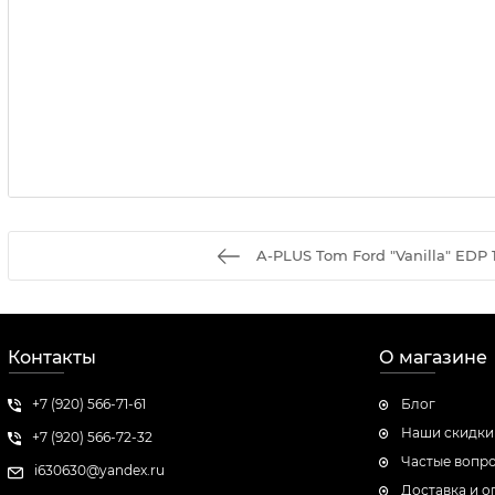
A-PLUS Tom Ford "Vanilla" EDP 
Контакты
О магазине
+7 (920) 566-71-61
Блог
Наши скидки
+7 (920) 566-72-32
Частые вопр
i630630@yandex.ru
Доставка и о