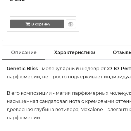
В корзину
Описание
Характеристики
Отзыв
Genetic Bliss
- молекулярный шедевр от
27 87 Pe
парфюмерии, не просто подчеркивает индивидуаль
В его композиции - магия парфюмерных молекул: A
насыщенная сандаловая нота с кремовыми оттенк
древесная глубина ветивера; Maxalone – элегантна
парфюмерии.