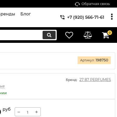
Обратная связь
Бренды
Блог
+7 (920) 566-71-61
0
198750
Артикул:
27 87 PERFUMES
Бренд:
зыв
ичии
0
руб
−
+