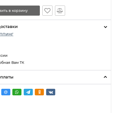
вить в корзину
доставки
ППИНГ
ссии
обная Вам ТК
оплаты