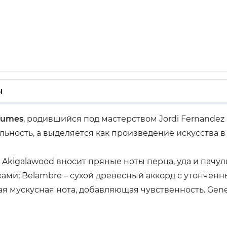
ы
rfumes
, родившийся под мастерством Jordi Fernandez 
ность, а выделяется как произведение искусства в 
kigalawood вносит пряные ноты перца, уда и пачули;
ами; Belambre – сухой древесный аккорд с утончен
я мускусная нота, добавляющая чувственность. Genet