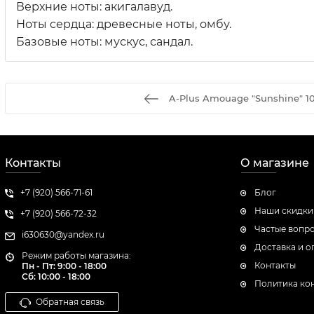
Верхние ноты: акигалавуд.
Ноты сердца: древесные ноты, омбу.
Базовые ноты: мускус, сандал.
A-Plus Amouage "Sunshine" 1
Контакты
О магазине
+7 (920) 566-71-61
Блог
Наши скидки
+7 (920) 566-72-32
Частые вопр
i630630@yandex.ru
Доставка и о
Режим работы магазина:
Контакты
Пн - Пт: 9:00 - 18:00
Сб:
10:00 - 18:00
Политика ко
Обратная связь