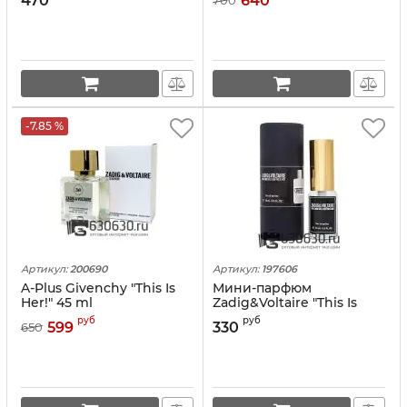
470
640
700
-7.85 %
Артикул:
200690
Артикул:
197606
A-Plus Givenchy "This Is
Мини-парфюм
Her!" 45 ml
Zadig&Voltaire "This Is
Her!" 15 ml NEW
руб
руб
599
330
650