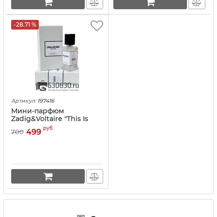
-28.71 %
Артикул:
197416
Мини-парфюм
Zadig&Voltaire "This Is
Her!" 42 ml NEW
руб
499
700