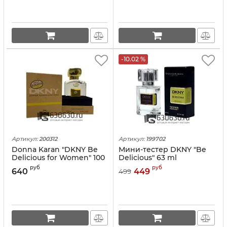
-10.02 %
Артикул:
200312
Артикул:
199702
Donna Karan "DKNY Be
Мини-тестер DKNY "Be
Delicious for Women" 100
Delicious" 63 ml
ml LUX Collection
руб
руб
640
449
499