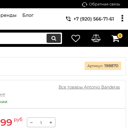
Обратная связь
Бренды
Блог
+7 (920) 566-71-61
0
198870
Артикул:
Все товары Antonio Banderas
зыв
ичии
599
руб
−
+