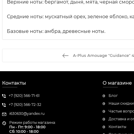
Верхние ноты: бергамот, дыня, мята, черная смор
Средние ноты: мускатный орех, зеленое яблоко, к
Базовые ноты: амбра, древесные ноты.
A-Plus Amouage "Guidance" 4
Контакты
О магазине
+7 (920) 566-71-61
Блог
Наши скидки
+7 (920) 566-72-32
Частые вопр
i630630@yandex.ru
Доставка и о
Режим работы магазина:
Контакты
Пн - Пт: 9:00 - 18:00
Сб:
10:00 - 18:00