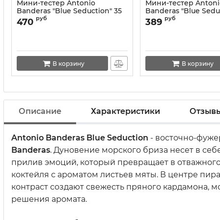
Мини-тестер Antonio
Мини-тестер Antoni
Banderas "Blue Seduction" 35
Banderas "Blue Sedu
ml
ml (в тубе)
руб
руб
470
389
В корзину
В корзину
Описание
Характеристики
Отзыв
Antonio Banderas Blue Seduction
- восточно-фуж
Banderas
. Дуновение морского бриза несет в се
прилив эмоций, который превращает в отважног
коктейля с ароматом листьев мяты. В центре пи
контраст создают свежесть пряного кардамона, мо
решения аромата.