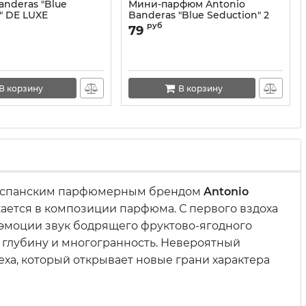
anderas "Blue
Мини-парфюм Antonio
" DE LUXE
Banderas "Blue Seduction" 2
ON 55 ml
ml
руб
79
В корзину
В корзину
у испанским парфюмерным брендом
Antonio
жается в композиции парфюма. С первого вздоха
эмоции звук бодрящего фруктово-ягодного
 глубину и многогранность. Невероятный
еха, который открывает новые грани характера