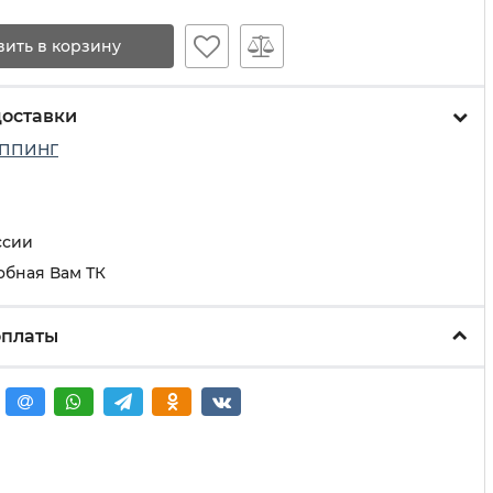
вить в корзину
доставки
ППИНГ
ссии
обная Вам ТК
оплаты