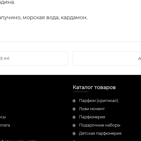
одина.
апучино, морская вода, кардамон.
5 ml
A
Каталог товаров
Парфюм (оригинал)
Лови момент
осы
Парфюмерия
плата
Подарочные наборы
Детская парфюмерия