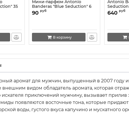
o
Мини-парфюм Antonio
Antonio B
ction" 35
Banderas "Blue Seduction" 6
Seduction
ml
COLLECTI
руб
руб
90
640
В корзину
ы
ерный аромат для мужчин, выпущенный в 2007 год
бе внешним видом обладатель аромата, которая отра
о искателя приключений мужчину, вызывает прилив 
рамиды появляются восточные тона, которые придают
рской воды, густого вкуса капучино и мускатного ор