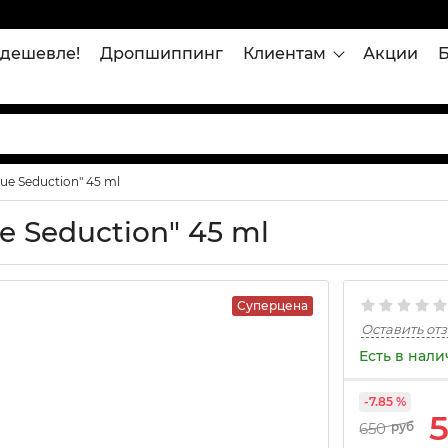
дешевле!
Дропшиппинг
Клиентам
Акции
ue Seduction" 45 ml
e Seduction" 45 ml
Суперцена
Оставить от
Есть в нал
-7.85 %
650
руб