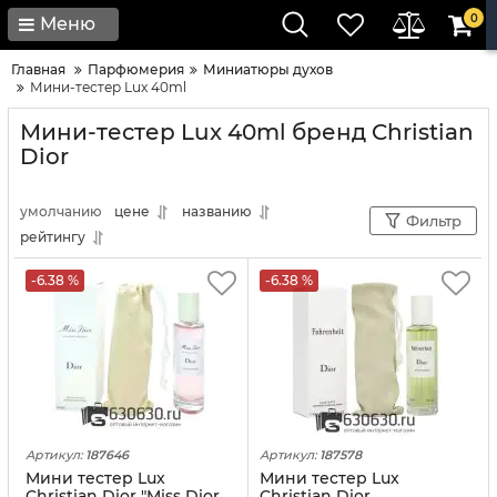
0
Меню
Главная
Парфюмерия
Миниатюры духов
Мини-тестер Lux 40ml
Мини-тестер Lux 40ml бренд Christian
Dior
умолчанию
цене
названию
Фильтр
рейтингу
-6.38 %
-6.38 %
Артикул:
187646
Артикул:
187578
Мини тестер Lux
Мини тестер Lux
Christian Dior "Miss Dior
Christian Dior