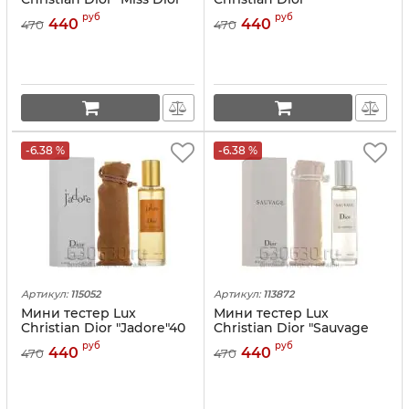
Blooming Bouquet" EDT
"Fahrenheit" EDT 40 ml
руб
руб
440
440
470
470
40 ml
-6.38 %
-6.38 %
Артикул:
115052
Артикул:
113872
Мини тестер Lux
Мини тестер Lux
Christian Dior "Jadore"40
Christian Dior "Sauvage
ml
edp" 40 ml
руб
руб
440
440
470
470