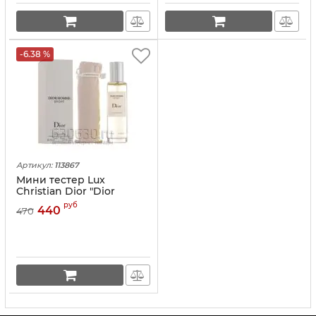
-6.38 %
Артикул:
113867
Мини тестер Lux
Christian Dior "Dior
Homme Sport edp" 40 ml
руб
440
470